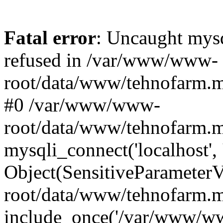
Fatal error
: Uncaught mys
refused in /var/www/www-
root/data/www/tehnofarm.mo
#0 /var/www/www-
root/data/www/tehnofarm.m
mysqli_connect('localhost', 
Object(SensitiveParameter
root/data/www/tehnofarm.m
include_once('/var/www/ww