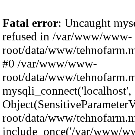
Fatal error
: Uncaught mys
refused in /var/www/www-
root/data/www/tehnofarm.mo
#0 /var/www/www-
root/data/www/tehnofarm.m
mysqli_connect('localhost', 
Object(SensitiveParameter
root/data/www/tehnofarm.m
include_once('/var/www/ww