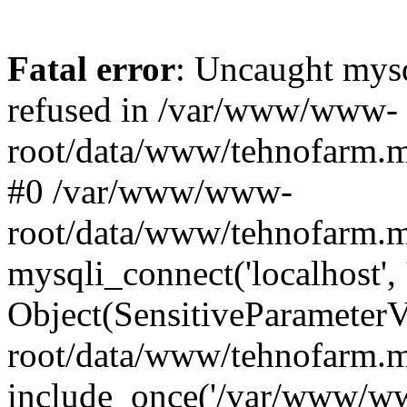
Fatal error
: Uncaught mys
refused in /var/www/www-
root/data/www/tehnofarm.mo
#0 /var/www/www-
root/data/www/tehnofarm.m
mysqli_connect('localhost', 
Object(SensitiveParameter
root/data/www/tehnofarm.m
include_once('/var/www/ww