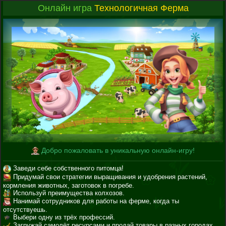
Онлайн игра
Технологичная Ферма
Добро пожаловать в уникальную онлайн-игру!
Заведи себе собственного питомца!
Придумай свои стратегии выращивания и удобрения растений,
кормления животных, заготовок в погребе.
Используй преимущества колхозов.
Нанимай сотрудников для работы на ферме, когда ты
отсутствуешь.
Выбери одну из трёх профессий.
Загружай самолёт ресурсами и продай товары в разных городах.