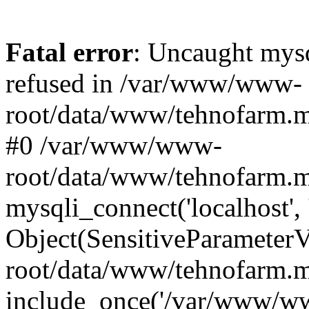
Fatal error
: Uncaught mys
refused in /var/www/www-
root/data/www/tehnofarm.mo
#0 /var/www/www-
root/data/www/tehnofarm.m
mysqli_connect('localhost', 
Object(SensitiveParameter
root/data/www/tehnofarm.m
include_once('/var/www/ww