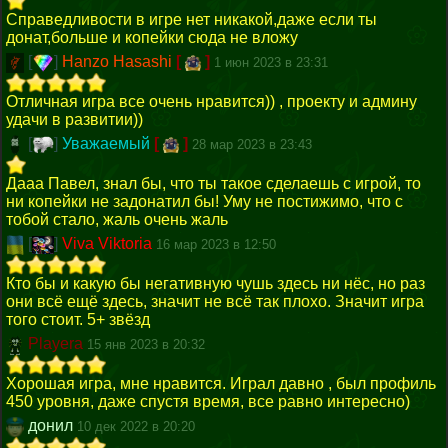
Справедливости в игре нет никакой,даже если ты
донат,больше и копейки сюда не вложу
[
]
Hanzo Hasashi
[
]
1 июн 2023 в 23:31
Отличная игра все очень нравится)) , проекту и админу
удачи в развитии))
[
]
Уважаемый
[
]
28 мар 2023 в 23:43
Дааа Павел, знал бы, что ты такое сделаешь с игрой, то
ни копейки не задонатил бы! Уму не постижимо, что с
тобой стало, жаль очень жаль
[
]
Viva Viktoria
16 мар 2023 в 12:50
Кто бы и какую бы негативную чушь здесь ни нёс, но раз
они всё ещё здесь, значит не всё так плохо. Значит игра
того стоит. 5+ звёзд
Playera
15 янв 2023 в 20:32
Хорошая игра, мне нравится. Играл давно , был профиль
450 уровня, даже спустя время, все равно интересно)
донил
10 дек 2022 в 20:20