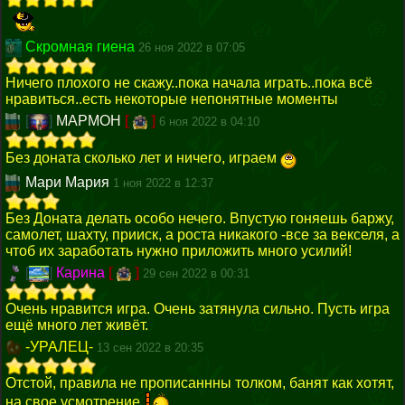
Скромная гиена
26 ноя 2022 в 07:05
Ничего плохого не скажу..пока начала играть..пока всё
нравиться..есть некоторые непонятные моменты
[
]
МАРМОН
[
]
6 ноя 2022 в 04:10
Без доната сколько лет и ничего, играем
Мари Мария
1 ноя 2022 в 12:37
Без Доната делать особо нечего. Впустую гоняешь баржу,
самолет, шахту, прииск, а роста никакого -все за векселя, а
чтоб их заработать нужно приложить много усилий!
[
]
Карина
[
]
29 сен 2022 в 00:31
Очень нравится игра. Очень затянула сильно. Пусть игра
ещё много лет живёт.
-УРАЛЕЦ-
13 сен 2022 в 20:35
Отстой, правила не прописаннны толком, банят как хотят,
на свое усмотрение