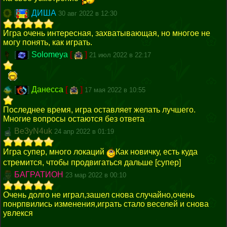
[
]
ДИША
30 авг 2022 в 12:30
Игра очень интересная, захватывающая, но многое не
могу понять, как играть.
[
]
Solomeya
[
]
21 июл 2022 в 22:17
[
]
Данесса
[
]
17 мая 2022 в 10:55
Последнее время, игра оставляет желать лучшего.
Многие вопросы остаются без ответа
Be3yN4uk
24 апр 2022 в 01:19
Игра супер, много локаций
Как новичку, есть куда
стремится, чтобы продвигаться дальше [супер]
БАГРАТИОН
23 мар 2022 в 00:10
Очень долго не играл,зашел снова случайно,очень
понрпвились изменения,играть стало веселей и снова
увлекся