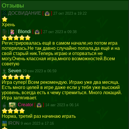
Отзывы
ДОСВИДАНИЕ
[
]
27 окт 2023 в 19:22
Хрень
[
]
Blondi
[
]
27 окт 2023 в 09:38
Регистрировалась ещё в самом начале,но потом игра
потерялась.Не так давно случайно попала,да ещё и на
свой старый ник.Теперь играю и оторваться не
могу.Очень классная игра,много возможностей.Всем
советую
Seven
29 сен 2023 в 06:59
Игра супер! Всем рекомендую. Играю уже два месяца.
Есть много целей в игре даже если у тебя уже высокий
уровень, всегда есть к чему стремиться. Много локаций.
Игра затягивает.
[
]
Creator
[
]
14 авг 2023 в 06:14
Норма, третий раз начинаю играть
IRON
9 июл 2023 в 17:16