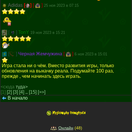
Adidas
[
]
[
]
25 ноя 2023 в 07:15
[
]
TonY
19 ноя 2023 в 15:21
[
]
Черная Жемчужина
[
]
6 ноя 2023 в 15:01
Игра стала ни о чём. Вместо развития игры, только
обновления на выкачку реала. Подумайте 100 раз,
прежде , чем начинать здесь играть.
<сюда
туда>
[1]
[2]
[3]
[4]
..
[15]
[>>]
В начало
Игровые покупки
Онлайн
(
48
)