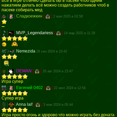
Всё в игре отлично сделать бы в пасеке чтоб одним
нажатием делать всё можно создать работников чтоб в
пасеке собирать мед
[
]
Сладкоежкин
[
]
2 мая 2025 в 02:58
➖
[
]
MVP_Legendariess
[
]
14 мар 2025 в 11:29
[
]
Nemezida
29 сен 2024 в 10:42
[
]
DEMAN
[
]
28 авг 2024 в 23:47
Игра супер
[
]
Евгений 0402
[
]
22 июл 2024 в 12:56
Супер игра
[
]
Anna laif
[
]
3 мая 2024 в 05:44
Игра просто огонь и здорово что можно играть без доната