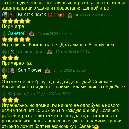
также радует что как отзывчивые игроки так и отзывчивые
администрацию удачи и процветания данной игре
[
]
BLACK JACK
[
]
[
]
[
]
20 янв 2024 в 03:04
Норм игра
Занетой
[
]
15 янв 2024 в 07:45
Игра фигня. Комфорта нет. Два админа. А толку ноль.
[
]
ЛенкинГрад
[
]
10 янв 2024 в 02:14
Примерно так
[
]
Sun Flower
[
]
3 янв 2024 в 15:20
Это уже не free2play, а дай дай денег дай! Слишком
большой упор на донат, своими силами ничего не добится
Фермер Джо
26 дек 2023 в 15:01
Играбельно, но помни, ты ничего не опробуешь нового
если у тебя нет 15-30к руб на каждую обнову. Если без
рублей играть - считай что ты на два года отстаешь от
развития, ибо цены ашаленные здесь, а администрация
открыто ложит болт на экономику и баланс