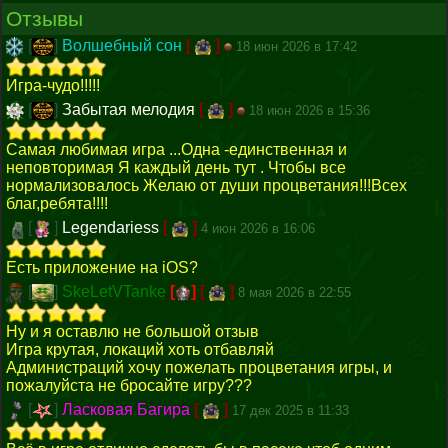
Отзывы
[
]
Волшебный сон
[
]
18 июн 2026 в 17:42
Игра-чудо!!!!!
[
]
Забытая мелодия
[
]
18 июн 2026 в 15:36
Самая любимая игра ...Одна -единственная и
неповторимая Я каждый день тут . Чтобы все
нормализовалось Желаю от души процветания!!!Всех
благ,ребята!!!!
[
]
Legendariess
[
]
4 июн 2026 в 16:06
Есть приложение на iOS?
[
]
SkeLetVTanke
[
]
[
]
8 мая 2026 в 22:55
Ну и я оставлю не большой отзыв
Игра крутая, локаций хоть отбавляй
Администраций хочу пожелать процветания игры, и
пожалуйста не бросайте игру???
[
]
Ласковая Багира
[
]
17 дек 2025 в 11:33