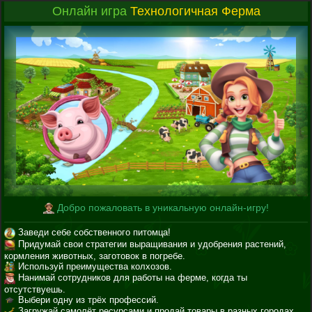
Онлайн игра
Технологичная Ферма
Добро пожаловать в уникальную онлайн-игру!
Заведи себе собственного питомца!
Придумай свои стратегии выращивания и удобрения растений,
кормления животных, заготовок в погребе.
Используй преимущества колхозов.
Нанимай сотрудников для работы на ферме, когда ты
отсутствуешь.
Выбери одну из трёх профессий.
Загружай самолёт ресурсами и продай товары в разных городах.