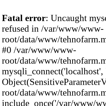
Fatal error
: Uncaught mys
refused in /var/www/www-
root/data/www/tehnofarm.mo
#0 /var/www/www-
root/data/www/tehnofarm.m
mysqli_connect('localhost', 
Object(SensitiveParameter
root/data/www/tehnofarm.m
include_once('/var/www/ww