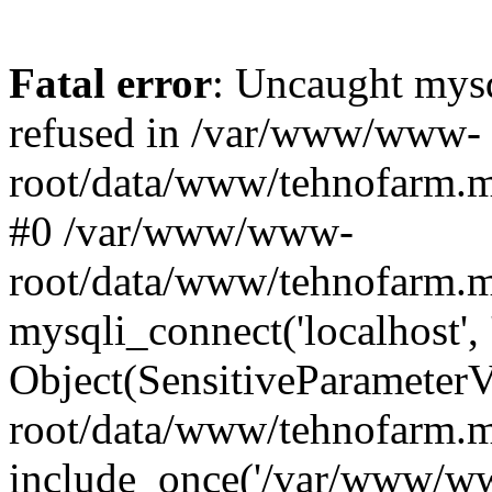
Fatal error
: Uncaught mys
refused in /var/www/www-
root/data/www/tehnofarm.mo
#0 /var/www/www-
root/data/www/tehnofarm.m
mysqli_connect('localhost', 
Object(SensitiveParameter
root/data/www/tehnofarm.m
include_once('/var/www/ww