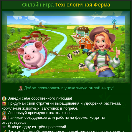
Онлайн игра
Технологичная Ферма
Добро пожаловать в уникальную онлайн-игру!
Заведи себе собственного питомца!
Придумай свои стратегии выращивания и удобрения растений,
кормления животных, заготовок в погребе.
Используй преимущества колхозов.
Нанимай сотрудников для работы на ферме, когда ты
отсутствуешь.
Выбери одну из трёх профессий.
Загружай самолёт ресурсами и продай товары в разных городах.