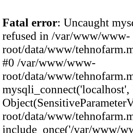
Fatal error
: Uncaught mys
refused in /var/www/www-
root/data/www/tehnofarm.mo
#0 /var/www/www-
root/data/www/tehnofarm.m
mysqli_connect('localhost', 
Object(SensitiveParameter
root/data/www/tehnofarm.m
include_once('/var/www/ww