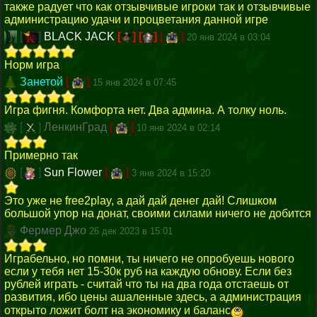
также радует что как отзывчивые игроки так и отзывчивые
администрацию удачи и процветания данной игре
[
]
BLACK JACK
[
]
[
]
[
]
20 янв 2024 в 03:04
Норм игра
Занетой
[
]
15 янв 2024 в 07:45
Игра фигня. Комфорта нет. Два админа. А толку ноль.
[
]
ЛенкинГрад
[
]
10 янв 2024 в 02:14
Примерно так
[
]
Sun Flower
[
]
3 янв 2024 в 15:20
Это уже не free2play, а дай дай денег дай! Слишком
большой упор на донат, своими силами ничего не добится
Фермер Джо
26 дек 2023 в 15:01
Играбельно, но помни, ты ничего не опробуешь нового
если у тебя нет 15-30к руб на каждую обнову. Если без
рублей играть - считай что ты на два года отстаешь от
развития, ибо цены ашаленные здесь, а администрация
открыто ложит болт на экономику и баланс