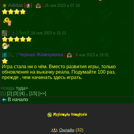
Adidas
[
]
[
]
25 ноя 2023 в 07:15
[
]
TonY
19 ноя 2023 в 15:21
[
]
Черная Жемчужина
[
]
6 ноя 2023 в 15:01
Игра стала ни о чём. Вместо развития игры, только
обновления на выкачку реала. Подумайте 100 раз,
прежде , чем начинать здесь играть.
<сюда
туда>
[1]
[2]
[3]
[4]
..
[15]
[>>]
В начало
Игровые покупки
Онлайн
(
32
)