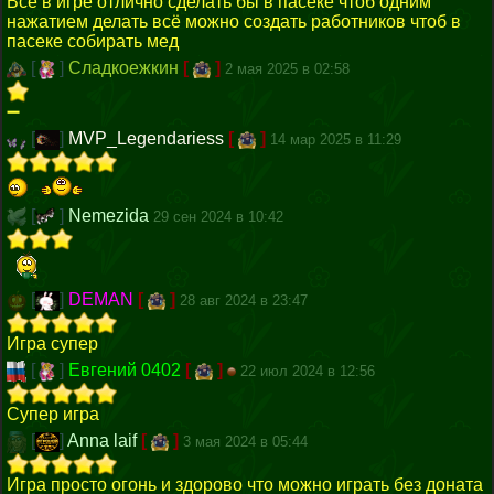
Всё в игре отлично сделать бы в пасеке чтоб одним
нажатием делать всё можно создать работников чтоб в
пасеке собирать мед
[
]
Сладкоежкин
[
]
2 мая 2025 в 02:58
➖
[
]
MVP_Legendariess
[
]
14 мар 2025 в 11:29
[
]
Nemezida
29 сен 2024 в 10:42
[
]
DEMAN
[
]
28 авг 2024 в 23:47
Игра супер
[
]
Евгений 0402
[
]
22 июл 2024 в 12:56
Супер игра
[
]
Anna laif
[
]
3 мая 2024 в 05:44
Игра просто огонь и здорово что можно играть без доната