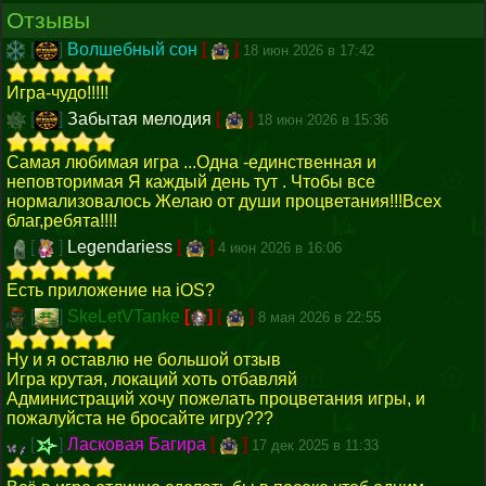
Отзывы
[
]
Волшебный сон
[
]
18 июн 2026 в 17:42
Игра-чудо!!!!!
[
]
Забытая мелодия
[
]
18 июн 2026 в 15:36
Самая любимая игра ...Одна -единственная и
неповторимая Я каждый день тут . Чтобы все
нормализовалось Желаю от души процветания!!!Всех
благ,ребята!!!!
[
]
Legendariess
[
]
4 июн 2026 в 16:06
Есть приложение на iOS?
[
]
SkeLetVTanke
[
]
[
]
8 мая 2026 в 22:55
Ну и я оставлю не большой отзыв
Игра крутая, локаций хоть отбавляй
Администраций хочу пожелать процветания игры, и
пожалуйста не бросайте игру???
[
]
Ласковая Багира
[
]
17 дек 2025 в 11:33