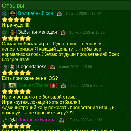
Отзывы
[
]
Волшебный сон
[
]
18 июн 2026 в 17:42
Игра-чудо!!!!!
[
]
Забытая мелодия
[
]
18 июн 2026 в 15:36
Самая любимая игра ...Одна -единственная и
неповторимая Я каждый день тут . Чтобы все
нормализовалось Желаю от души процветания!!!Всех
благ,ребята!!!!
[
]
Legendariess
[
]
4 июн 2026 в 16:06
Есть приложение на iOS?
[
]
SkeLetVTanke
[
]
[
]
8 мая 2026 в 22:55
Ну и я оставлю не большой отзыв
Игра крутая, локаций хоть отбавляй
Администраций хочу пожелать процветания игры, и
пожалуйста не бросайте игру???
[
]
Ласковая Багира
[
]
17 дек 2025 в 11:33