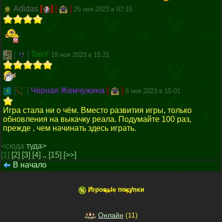
Adidas
[
]
[
]
25 ноя 2023 в 07:15
[
]
TonY
19 ноя 2023 в 15:21
[
]
Черная Жемчужина
[
]
6 ноя 2023 в 15:01
Игра стала ни о чём. Вместо развития игры, только
обновления на выкачку реала. Подумайте 100 раз,
прежде , чем начинать здесь играть.
<сюда
туда>
[1]
[2]
[3]
[4]
..
[15]
[>>]
В начало
Игровые покупки
Онлайн
(
11
)