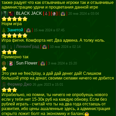
также радует что как отзывчивые игроки так и отзывчивые
администрацию удачи и процветания данной игре
[
]
BLACK JACK
[
]
[
]
[
]
20 янв 2024 в 03:04
Норм игра
Занетой
[
]
15 янв 2024 в 07:45
Игра фигня. Комфорта нет. Два админа. А толку ноль.
[
]
ЛенкинГрад
[
]
10 янв 2024 в 02:14
Примерно так
[
]
Sun Flower
[
]
3 янв 2024 в 15:20
Это уже не free2play, а дай дай денег дай! Слишком
большой упор на донат, своими силами ничего не добится
Фермер Джо
26 дек 2023 в 15:01
Играбельно, но помни, ты ничего не опробуешь нового
если у тебя нет 15-30к руб на каждую обнову. Если без
рублей играть - считай что ты на два года отстаешь от
развития, ибо цены ашаленные здесь, а администрация
открыто ложит болт на экономику и баланс