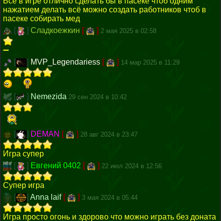
Всё в игре отлично сделать бы в пасеке чтоб одним
нажатием делать всё можно создать работников чтоб в
пасеке собирать мед
[
]
Сладкоежкин
[
]
2 мая 2025 в 02:58
➖
[
]
MVP_Legendariess
[
]
14 мар 2025 в 11:29
[
]
Nemezida
29 сен 2024 в 10:42
[
]
DEMAN
[
]
28 авг 2024 в 23:47
Игра супер
[
]
Евгений 0402
[
]
22 июл 2024 в 12:56
Супер игра
[
]
Anna laif
[
]
3 мая 2024 в 05:44
Игра просто огонь и здорово что можно играть без доната