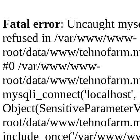
Fatal error
: Uncaught mys
refused in /var/www/www-
root/data/www/tehnofarm.mo
#0 /var/www/www-
root/data/www/tehnofarm.m
mysqli_connect('localhost', 
Object(SensitiveParameter
root/data/www/tehnofarm.m
include_once('/var/www/ww