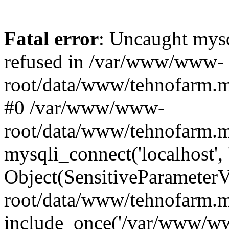
Fatal error
: Uncaught mys
refused in /var/www/www-
root/data/www/tehnofarm.mo
#0 /var/www/www-
root/data/www/tehnofarm.m
mysqli_connect('localhost', 
Object(SensitiveParameter
root/data/www/tehnofarm.m
include_once('/var/www/ww